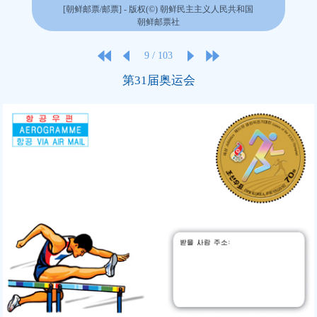
[朝鲜邮票/邮票] - 版权(©) 朝鲜民主主义人民共和国
朝鲜邮票社
9
/
103
第31届奥运会