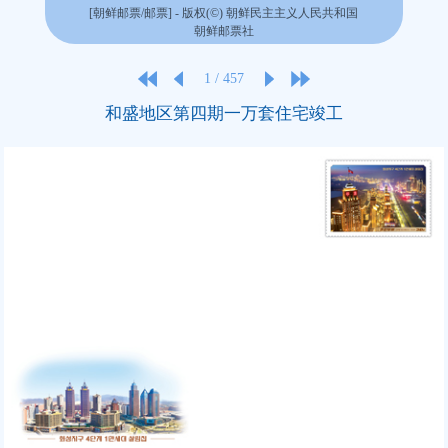
[朝鲜邮票/邮票] - 版权(©) 朝鲜民主主义人民共和国
朝鲜邮票社
1
/
457
和盛地区第四期一万套住宅竣工