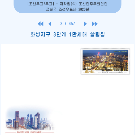
[조선우표/우표] - 저작권(©) 조선민주주의인민
공화국 조선우표사 2020년
3
/
457
화성지구 3단계 1만세대 살림집