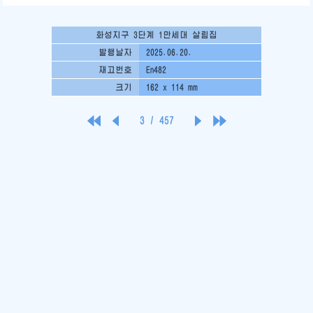
화성지구 3단계 1만세대 살림집
발행날자
2025.06.20.
재고번호
En482
크기
162 x 114 mm
3
/
457