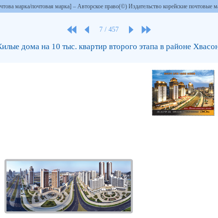
чтова марка/почтовая марка] – Авторское право(©) Издательство корейские почтовые м
7
/
457
илые дома на 10 тыс. квартир второго этапа в районе Хвасо