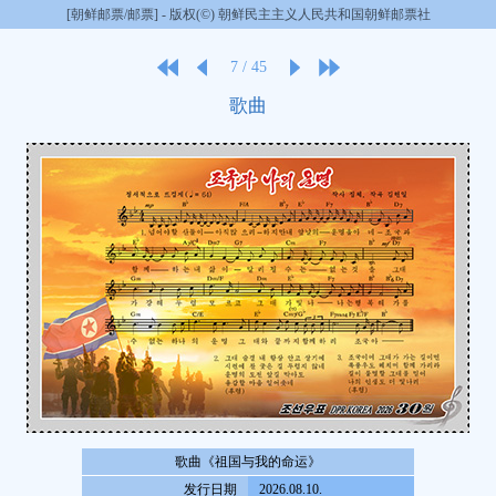
[朝鲜邮票/邮票] - 版权(©) 朝鲜民主主义人民共和国朝鲜邮票社
7
/
45
歌曲
歌曲《祖国与我的命运》
发行日期
2026.08.10.