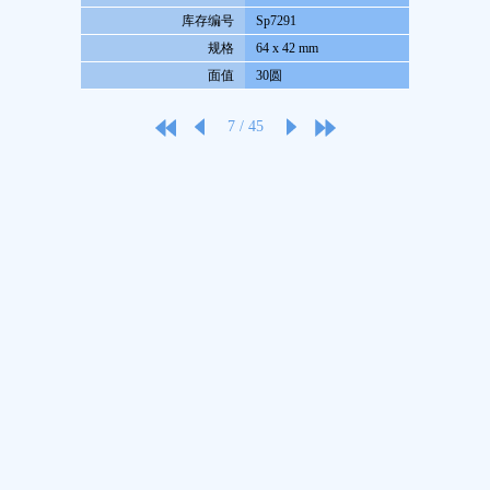
库存编号
Sp7291
规格
64 x 42 mm
面值
30圆
7
/
45